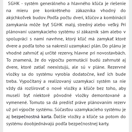
SGHK - systém generálneho a hlavného kľúča je riešenie
na mieru pre konkrétneho zákazníka vhodný do
akýchkoľvek budov. Podľa počtu dverí, kľúčov a kombinácii
zamykania môže byť SGHK malý, stredný alebo veľký. Pri
plánovaní uzamykacieho systému si zákazník sám alebo v
spolupráci s nami navrhne, ktorý kľúč má zamykať ktoré
dvere a podľa toho sa nakreslí uzamykací plán. Do plánu je
vhodné zahrnúť aj určité rezervy, hlavne pri novostavbách.
To znamená, že do výpočtu permutácií budú zahrnuté aj
dvere, ktoré zatiaľ neexistujú, ale sú v pláne. Rezervné
vložky sa do systému vyrobia dodatočne, keď ich bude
treba. Vypočítaný a realizovaný uzamykací systém sa nie
vždy dá rozširovať o nové vložky a kľúče bez toho, aby
museli byť niektoré pôvodné vložky demontované a
vymenené. Tomuto sa dá predísť práve plánovaním rezerv
už pri výpočte systému. Súčasťou uzamykacieho systému je
aj
bezpečnostná karta
. Ďalšie vložky a kľúče sa potom do
systému doobjednávajú podľa bezpečnostnej karty.