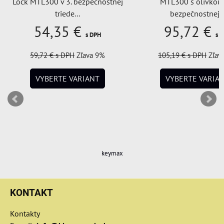
nej
MTL300 s olivkou v 3.
bezpečnostnej t
bezpečnostnej...
chránená
95,72 €
28,60
s DPH
105,19 €
s DPH
Zľava 9%
VYBERTE V
VYBERTE VARIANT
keymax
KONTAKT
Kontakty