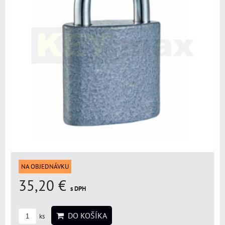
NA OBJEDNÁVKU
35,20 €
s DPH
DO KOŠÍKA
ks