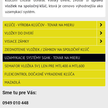
kľúčom chcete otvárať všetky dvere, zvoľte si
úpravu
vložiek na spoločný kľúč
, ktorá je cenovo výhodnejšia ako
uzamykací systém.
KĽÚČE - VÝROBA KĽÚČOV - TOVAR NA MIERU
VLOŽKY DO DVERÍ
VISIACE ZÁMKY
ZJEDNOTENIE VLOŽIEK / ZÁMKOV NA SPOLOČNÝ KĽÚČ
UZAMYKACIE SYSTÉMY SGHK - TOVAR NA MIERU
SEMAFOR VLOŽKA 3V1 LEN PRE MTL400 A MTL600
FLEXCONTROL DOČASNÉ VYRADENIE KĽÚČA
MAZADLÁ
Sme tu pre Vás:
0949 010 448