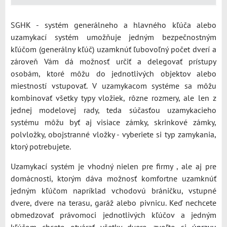
SGHK - systém generálneho a hlavného kľúča alebo
uzamykací systém umožňuje jedným bezpečnostným
kľúčom (generálny kľúč) uzamknúť ľubovoľný počet dverí a
zároveň Vám dá možnosť určiť a delegovať prístupy
osobám, ktoré môžu do jednotlivých objektov alebo
miestností vstupovať. V uzamykacom systéme sa môžu
kombinovať všetky typy vložiek, rôzne rozmery, ale len z
jednej modelovej rady, teda súčasťou uzamykacieho
systému môžu byť aj visiace zámky, skrinkové zámky,
polvložky, obojstranné vložky - vyberiete si typ zamykania,
ktorý potrebujete.
Uzamykací systém je vhodný nielen pre firmy , ale aj pre
domácnosti, ktorým dáva možnosť komfortne uzamknúť
jedným kľúčom napríklad vchodovú bráničku, vstupné
dvere, dvere na terasu, garáž alebo pivnicu. Keď nechcete
obmedzovať právomoci jednotlivých kľúčov a jedným