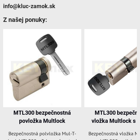
info@kluc-zamok.sk
Z našej ponuky:
á
MTL300 bezpečnostná
FAB 3 PROFI b
vložka Multlock s olivkou
polvložk
-T-
Bezpečnostná vložka Mul-T-Lock
Polvložka FAB3