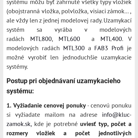
systému môžu byť zahrnuté všetky typy vložiek
(obojstranná vložka, polvložka, visiaci zámok... ,
ale vždy len z jednej modelovej rady. Uzamykací
systém sa vyrába v modelových
radách
MTL800
,
MTL600
a
MTL400
. V
modelových radách
MTL300
a
FAB3 Profi
je
možné vyrobiť len jednoduchšie uzamykacie
systémy.
Postup pri objednávaní uzamykacieho
systému:
1.
Vyžiadanie cenovej ponuky
- cenovú ponuku
si vyžiadate mailom na adrese
info@kluc-
zamok.sk,
kde je potrebné
uviesť typ, počet a
rozmery vložiek a počet jednotlivých