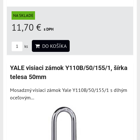
NA SKLADE
11,70 €
s DPH
DO KOŠÍKA
ks
YALE visiaci zámok Y110B/50/155/1, šírka
telesa 50mm
Mosadzný visiaci zámok Yale Y110B/50/155/1 s dlhým
oceľovým...