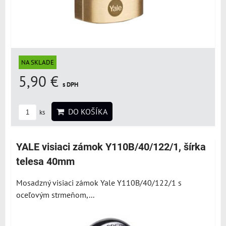
NA SKLADE
5,90 €
s DPH
DO KOŠÍKA
ks
YALE visiaci zámok Y110B/40/122/1, šírka
telesa 40mm
Mosadzný visiaci zámok Yale Y110B/40/122/1 s
oceľovým strmeňom,...