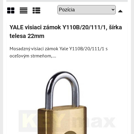
Mriežka
Zoznam
Tabuľka
YALE visiaci zámok Y110B/20/111/1, šírka
telesa 22mm
Mosadzný visiaci zámok Yale Y110B/20/111/1 s
oceľovým strmeňom,...