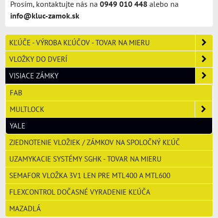
Prosím, kontaktujte nás na
0949 010 448
alebo na
info@kluc-zamok.sk
KĽÚČE - VÝROBA KĽÚČOV - TOVAR NA MIERU
VLOŽKY DO DVERÍ
VISIACE ZÁMKY
FAB
MULTLOCK
YALE
ZJEDNOTENIE VLOŽIEK / ZÁMKOV NA SPOLOČNÝ KĽÚČ
UZAMYKACIE SYSTÉMY SGHK - TOVAR NA MIERU
SEMAFOR VLOŽKA 3V1 LEN PRE MTL400 A MTL600
FLEXCONTROL DOČASNÉ VYRADENIE KĽÚČA
MAZADLÁ