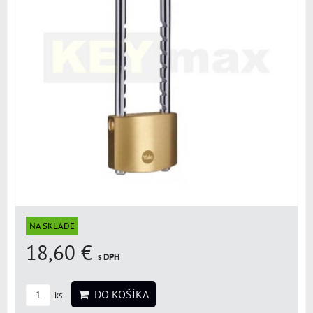
NA SKLADE
18,60 €
s DPH
DO KOŠÍKA
ks