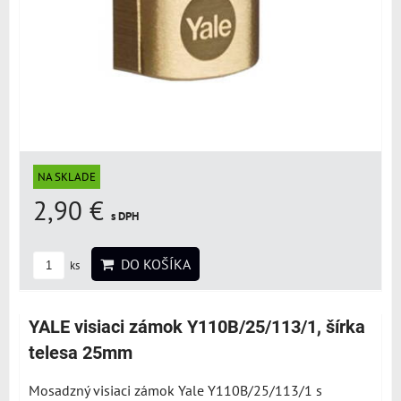
NA SKLADE
2,90 €
s DPH
DO KOŠÍKA
ks
YALE visiaci zámok Y110B/25/113/1, šírka
telesa 25mm
Mosadzný visiaci zámok Yale Y110B/25/113/1 s