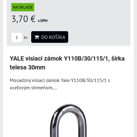
NA SKLADE
3,70 €
s DPH
DO KOŠÍKA
ks
YALE visiaci zámok Y110B/30/115/1, šírka
telesa 30mm
Mosadzný visiaci zámok Yale Y110B/30/115/1 s
oceľovým strmeňom,...