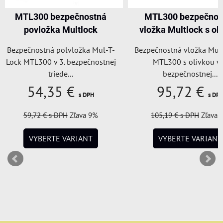
MTL300 bezpečnostná
FAB 3 PROFI bezpe
vložka Multlock s olivkou
polvložka FA
Bezpečnostná vložka Mul-T-Lock
Polvložka FAB3 Profi
MTL300 s olivkou v 3.
bezpečnostnej triede
bezpečnostnej...
chránená...
95,72 €
28,60 €
s DPH
s 
105,19 €
s DPH
Zľava 9%
VYBERTE VARIA
VYBERTE VARIANT