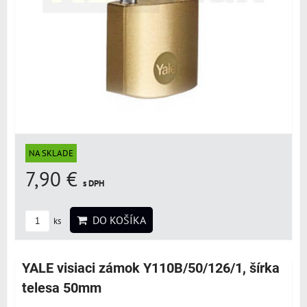
NA SKLADE
7,90 €
s DPH
DO KOŠÍKA
ks
YALE visiaci zámok Y110B/50/126/1, šírka
telesa 50mm