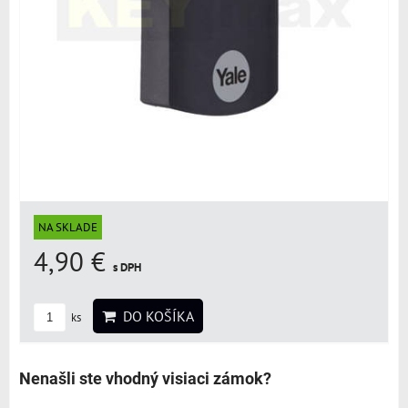
NA SKLADE
4,90 €
s DPH
DO KOŠÍKA
ks
Nenašli ste vhodný visiaci zámok?