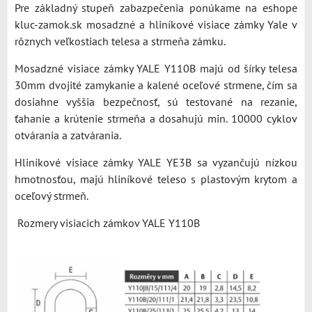
Pre základný stupeň zabazpečenia ponúkame na eshope
kluc-zamok.sk mosadzné a hliníkové visiace zámky Yale v
rôznych veľkostiach telesa a strmeňa zámku.
Mosadzné visiace zámky YALE Y110B majú od šírky telesa
30mm dvojité zamykanie a kalené oceľové strmene, čím sa
dosiahne vyššia bezpečnosť, sú testované na rezanie,
ťahanie a krútenie strmeňa a dosahujú min. 10000 cyklov
otvárania a zatvárania.
Hliníkové visiace zámky YALE YE3B sa vyzančujú nízkou
hmotnosťou, majú hliníkové teleso s plastovým krytom a
oceľový strmeň.
Rozmery visiacich zámkov YALE Y110B