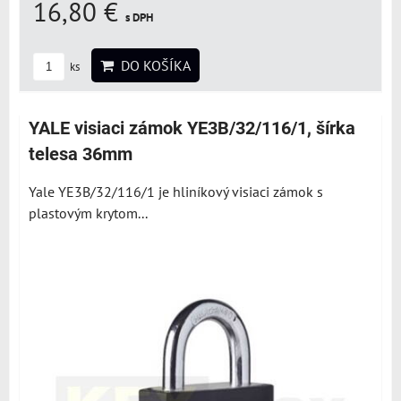
16,80 €
s DPH
DO KOŠÍKA
ks
YALE visiaci zámok YE3B/32/116/1, šírka
telesa 36mm
Yale YE3B/32/116/1 je hliníkový visiaci zámok s
plastovým krytom...