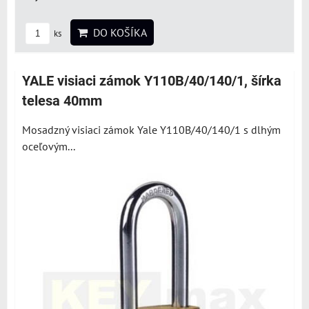
DO KOŠÍKA
ks
YALE visiaci zámok Y110B/40/140/1, šírka
telesa 40mm
Mosadzný visiaci zámok Yale Y110B/40/140/1 s dlhým
oceľovým...