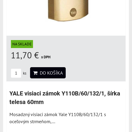
NA SKLADE
11,70 €
s DPH
DO KOŠÍKA
ks
YALE visiaci zámok Y110B/60/132/1, šírka
telesa 60mm
Mosadzný visiaci zámok Yale Y110B/60/132/1 s
oceľovým strmeňom,...