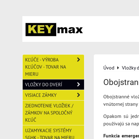
KĽÚČE - VÝROBA
KĽÚČOV - TOVAR NA
Úvod
Vložky 
MIERU
Obojstran
VLOŽKY DO DVERÍ
VISIACE ZÁMKY
Obojstranné vlo
vnútornej strany 
ZJEDNOTENIE VLOŽIEK /
ZÁMKOV NA SPOLOČNÝ
Opakom sú jedno
KĽÚČ
používajú sa nap
UZAMYKACIE SYSTÉMY
Funkcia emerge
SGHK - TOVAR NA MIERU