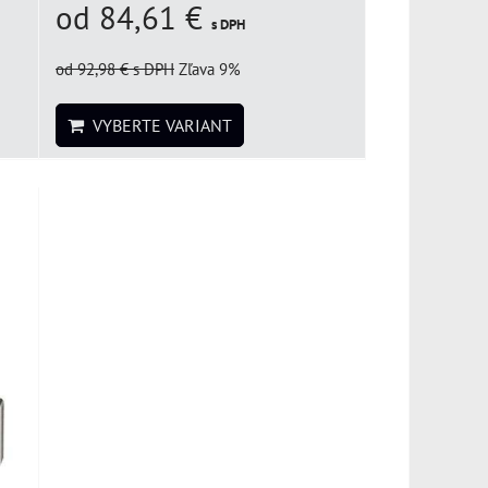
od 84,61 €
s DPH
od 92,98 €
s DPH
Zľava 9%
VYBERTE VARIANT