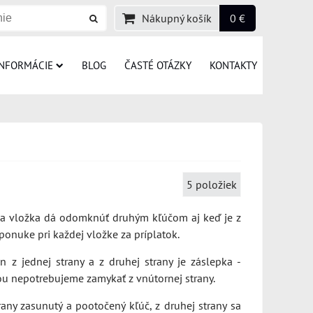
Nákupný košík
0 €
INFORMÁCIE
BLOG
ČASTÉ OTÁZKY
KONTAKTY
5
položiek
 sa vložka dá odomknúť druhým kľúčom aj keď je z
 ponuke pri každej vložke za príplatok.
z jednej strany a z druhej strany je záslepka -
nou nepotrebujeme zamykať z vnútornej strany.
rany zasunutý a pootočený kľúč, z druhej strany sa