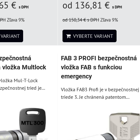
,65 €
od 136,81 €
s DPH
s DPH
DPH
Zľava 9%
od 150,34 €
s DPH
Zľava 9%
VARIANT
VYBERTE VARIANT
zpečnostná
FAB 3 PROFI bezpečnostná
 vložka Multlock
vložka FAB s funkciou
emergency
vložka Mul-T-Lock
pečnostnej tried je...
Vložka FAB3 Profi je v bezpečnostnej
triede 3. Je chránená patentom...