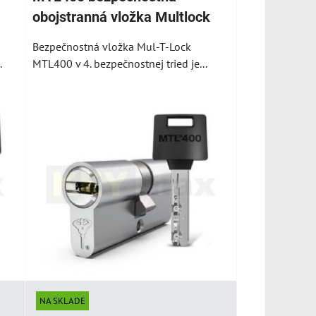
obojstranná vložka Multlock
Bezpečnostná vložka Mul-T-Lock
.
MTL400 v 4. bezpečnostnej tried je...
Zjednotenie visiacich
Zjednotenie vložiek
zámkov FAB na
alebo zámkov
spoločný kľúč - tovar
Multlock na spoločný
na mieru
kľúč - tovar na mieru
Zjednotenie visiacich
Zjednotenie vložiek na
zámkov FAB na spoločný
spoločný kľúč je cena
kľúč je cena práce za...
práce za nakódovanie...
VYBERTE VARIANT
VYBERTE VARIANT
NA SKLADE