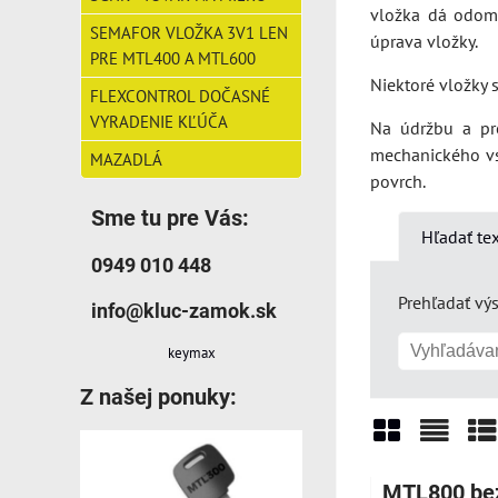
vložka dá odomk
SEMAFOR VLOŽKA 3V1 LEN
úprava vložky.
PRE MTL400 A MTL600
Niektoré vložky 
FLEXCONTROL DOČASNÉ
VYRADENIE KĽÚČA
Na údržbu a pr
mechanického vs
MAZADLÁ
povrch.
Sme tu pre Vás:
Hľadať te
0949 010 448
Prehľadať výs
info@kluc-zamok.sk
keymax
Z našej ponuky:
Mriežka
Zozn
Ta
MTL800 be