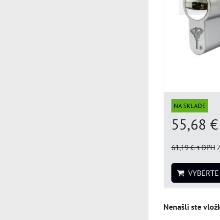
NA SKLADE
55,68 
61,19 €
s DPH
VYBERTE 
Nenašli ste vlož