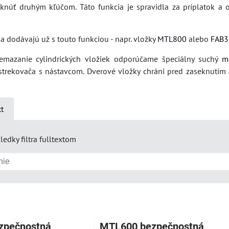
núť druhým kľúčom. Táto funkcia je spravidla za príplatok a o
sa dodávajú už s touto funkciou - napr. vložky
MTL800
alebo
FAB3
emazanie cylindrických vložiek odporúčame špeciálny suchý
m
trekovača s nástavcom. Dverové vložky chráni pred zaseknutím
xt
ledky filtra fulltextom
am
buľka
zpečnostná
MTL600 bezpečnostná