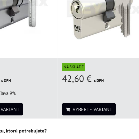
NA SKLADE
€
42,60 €
s DPH
s DPH
Zľava 9%
VARIANT
VYBERTE VARIANT
ku, ktorú potrebujete?