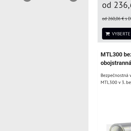
od 236
od 260,06 €
s 
VYBERTE 
MTL300 be
obojstranná
Bezpečnostná 
MTL300 v 3. bez