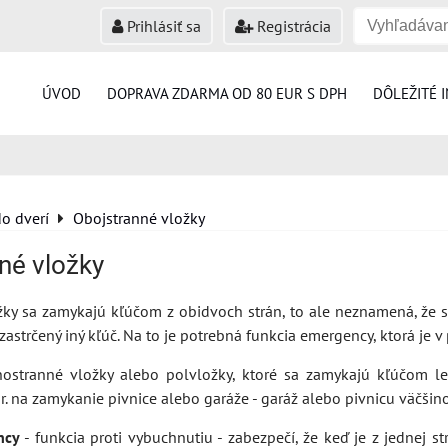
Prihlásiť sa
Registrácia
ÚVOD
DOPRAVA ZDARMA OD 80 EUR S DPH
DÔLEŽITÉ 
do dverí
Obojstranné vložky
né vložky
žky sa zamykajú kľúčom z obidvoch strán, to ale neznamená, že
zastrčený iný kľúč. Na to je potrebná funkcia emergency, ktorá je v
stranné vložky alebo polvložky, ktoré sa zamykajú kľúčom len 
r. na zamykanie pivnice alebo garáže - garáž alebo pivnicu väčši
ncy
- funkcia proti vybuchnutiu - zabezpečí, že keď je z jednej st