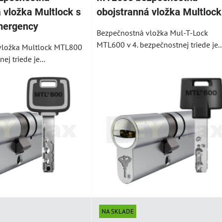
 vložka Multlock s
obojstranná vložka Multlock
mergency
Bezpečnostná vložka Mul-T-Lock
MTL600 v 4. bezpečnostnej triede je..
vložka Multlock MTL800
ej triede je...
FAB 3 PROFI
FAB 3 PROFI
žka
bezpečnostná
bezpečnostná vložka
u
polvložka FAB
FAB s funkciou
emergency
a
Polvložka FAB3 Profi je v
 s
bezpečnostnej triede 3. Je
Vložka FAB3 Profi je v
chránená...
bezpečnostnej triede 3. Je
chránená patentom...
28,60 €
s DPH
42,60 €
s DPH
VYBERTE VARIANT
VYBERTE VARIANT
NA SKLADE