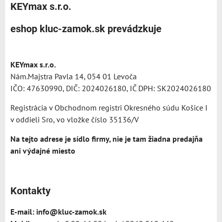
KEYmax s.r.o.
eshop kluc-zamok.sk prevádzkuje
KEYmax s.r.o.
Nám.Majstra Pavla 14, 054 01 Levoča
IČO: 47630990, DIČ: 2024026180, IČ DPH: SK2024026180
Registrácia v Obchodnom registri Okresného súdu Košice I
v oddieli Sro, vo vložke číslo 35136/V
Na tejto adrese je sídlo firmy, nie je tam žiadna predajňa
ani výdajné miesto
Kontakty
E-mail:
info@kluc-zamok.sk