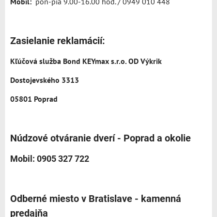
Mobil:
pon-pia 9.00-16.00 hod. / 0949 010 448
Zasielanie reklamácií:
Kľúčová služba Bond KEYmax s.r.o. OD Výkrik
Dostojevského 3313
05801 Poprad
Núdzové otváranie dverí - Poprad a okolie
Mobil: 0905 327 722
Odberné miesto v Bratislave - kamenná
predajňa