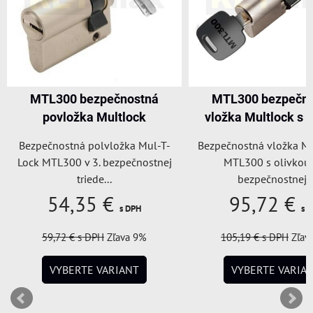
MTL300 bezpečnostná
MTL300 bezpečn
povložka Multlock
vložka Multlock s 
Bezpečnostná polvložka Mul-T-
Bezpečnostná vložka Mu
Lock MTL300 v 3. bezpečnostnej
MTL300 s olivkou 
triede...
bezpečnostnej..
54,35 €
95,72 €
s DPH
s 
59,72 €
s DPH
Zľava 9%
105,19 €
s DPH
Zľav
VYBERTE VARIANT
VYBERTE VARIA