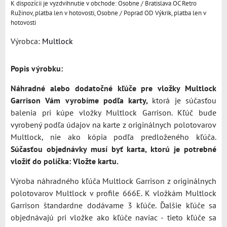
Osobne / Bratislava OC Retro
Ružinov, platba len v hotovosti, Osobne / Poprad OD Výkrik, platba len v
hotovosti
Výrobca:
Multlock
Popis výrobku:
Náhradné alebo dodatočné kľúče pre vložky Multlock
Garrison Vám vyrobíme podľa karty,
ktorá je súčasťou
balenia pri kúpe vložky Multlock Garrison. Kľúč bude
vyrobený podľa údajov na karte z originálnych polotovarov
Multlock, nie ako kópia podľa predloženého kľúča.
Súčasťou objednávky musí byť karta, ktorú je potrebné
vložiť do políčka: Vložte kartu.
Výroba náhradného kľúča Multlock Garrison z originálnych
polotovarov Multlock v profile 666E. K vložkám Multlock
Garrison štandardne dodávame 3 kľúče. Ďalšie kľúče sa
objednávajú pri vložke ako kľúče naviac - tieto kľúče sa