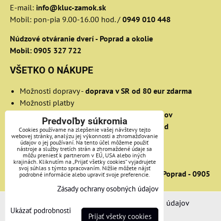
E-mail:
info@kluc-zamok.sk
Mobil: pon-pia 9.00-16.00 hod. /
0949 010 448
Núdzové otváranie dverí - Poprad a okolie
Mobil: 0905 327 722
VŠETKO O NÁKUPE
Možnosti dopravy
-
doprava v SR od 80 eur zdarma
Možnosti platby
Osobný odber v Bratislave
-
OC Retro Ružinov
Predvoľby súkromia
Osobný odber v Poprade
-
OC Výkrik Poprad
Cookies používame na zlepšenie vašej návštevy tejto
webovej stránky, analýzu jej výkonnosti a zhromažďovanie
Obchodné podmienky
údajov o jej používaní. Na tento účel môžeme použiť
nástroje a služby tretích strán a zhromaždené údaje sa
Zásady ochrany osobných údajov
môžu preniesť k partnerom v EÚ, USA alebo iných
Reklamácie
krajinách. Kliknutím na „Prijať všetky cookies“ vyjadrujete
svoj súhlas s týmto spracovaním. Nižšie môžete nájsť
Prehľad služieb -
núdzové otváranie dverí Poprad - 0905
podrobné informácie alebo upraviť svoje preferencie.
327 722
Zásady ochrany osobných údajov
Predvoľby súkromia
Zásady ochrany osobných údajov
Ukázať podrobnosti
Prijať všetky cookies