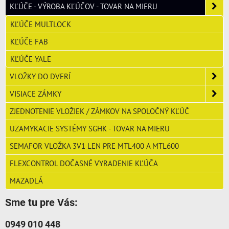
KĽÚČE - VÝROBA KĽÚČOV - TOVAR NA MIERU
KĽÚČE MULTLOCK
KĽÚČE FAB
KĽÚČE YALE
VLOŽKY DO DVERÍ
VISIACE ZÁMKY
ZJEDNOTENIE VLOŽIEK / ZÁMKOV NA SPOLOČNÝ KĽÚČ
UZAMYKACIE SYSTÉMY SGHK - TOVAR NA MIERU
SEMAFOR VLOŽKA 3V1 LEN PRE MTL400 A MTL600
FLEXCONTROL DOČASNÉ VYRADENIE KĽÚČA
MAZADLÁ
Sme tu pre Vás:
0949 010 448