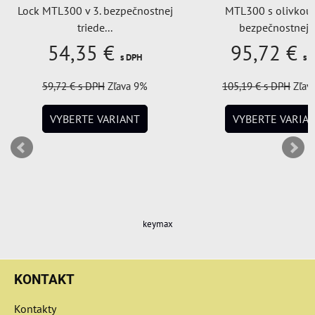
Lock MTL300 v 3. bezpečnostnej
MTL300 s olivkou 
triede...
bezpečnostnej..
54,35 €
95,72 €
s DPH
s 
59,72 €
s DPH
Zľava 9%
105,19 €
s DPH
Zľav
VYBERTE VARIANT
VYBERTE VARIA
keymax
KONTAKT
Kontakty